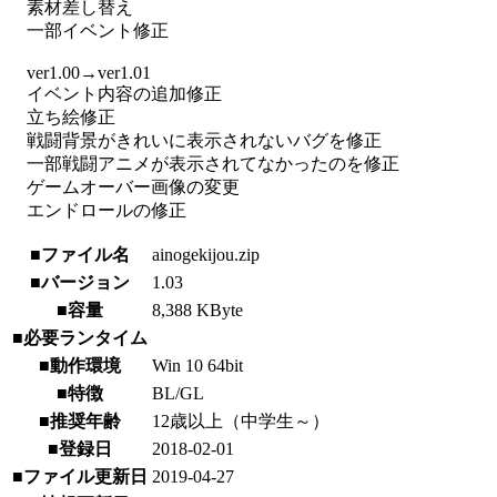
素材差し替え
一部イベント修正
ver1.00→ver1.01
イベント内容の追加修正
立ち絵修正
戦闘背景がきれいに表示されないバグを修正
一部戦闘アニメが表示されてなかったのを修正
ゲームオーバー画像の変更
エンドロールの修正
■ファイル名
ainogekijou.zip
■バージョン
1.03
■容量
8,388 KByte
■必要ランタイム
■動作環境
Win 10 64bit
■特徴
BL/GL
■推奨年齢
12歳以上（中学生～）
■登録日
2018-02-01
■ファイル更新日
2019-04-27