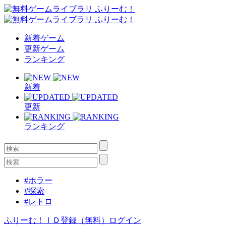
新着ゲーム
更新ゲーム
ランキング
新着
更新
ランキング
#ホラー
#探索
#レトロ
ふりーむ！ＩＤ登録（無料）
ログイン