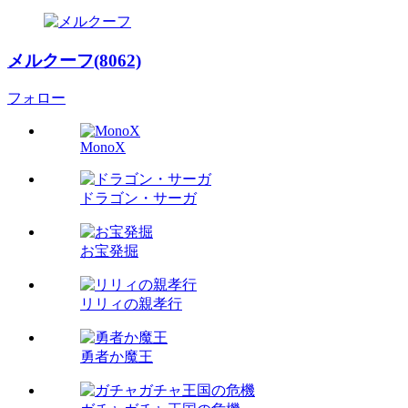
メルクーフ(8062)
フォロー
MonoX
ドラゴン・サーガ
お宝発掘
リリィの親孝行
勇者か魔王