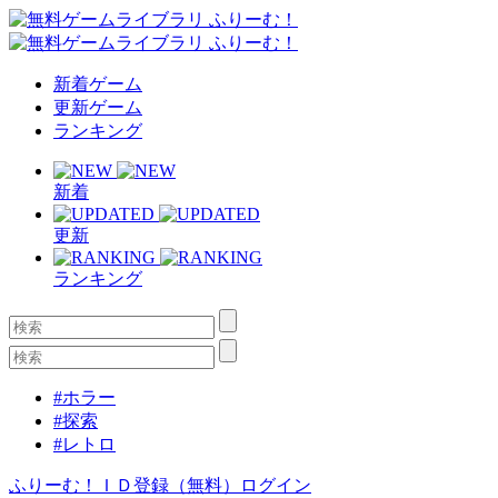
新着ゲーム
更新ゲーム
ランキング
新着
更新
ランキング
#ホラー
#探索
#レトロ
ふりーむ！ＩＤ登録（無料）
ログイン