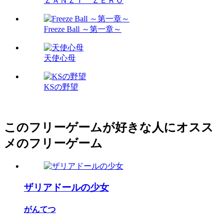
ＺＡＮＺＩ ＺＥＲＯ
Freeze Ball ～第一章～
天使心母
KSの野望
このフリーゲームが好きな人にオスス
メのフリーゲーム
ザリアドールの少女
がんてつ