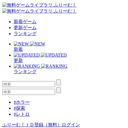
新着ゲーム
更新ゲーム
ランキング
新着
更新
ランキング
#ホラー
#探索
#レトロ
ふりーむ！ＩＤ登録（無料）
ログイン