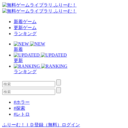
新着ゲーム
更新ゲーム
ランキング
新着
更新
ランキング
#ホラー
#探索
#レトロ
ふりーむ！ＩＤ登録（無料）
ログイン