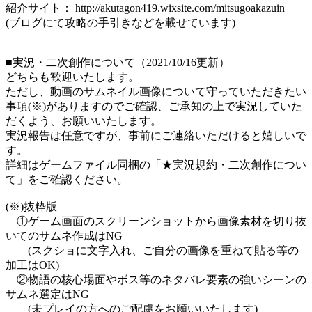
紹介サイト： http://akutagon419.wixsite.com/mitsugoakazuin
(ブログにて攻略の手引きなどを載せています)
■実況・二次創作について（2021/10/16更新）
どちらも歓迎いたします。
ただし、動画のサムネイル画像について守っていただきたい
事項(※)がありますのでご確認、ご承知の上で実況していた
だくよう、お願いいたします。
実況報告は任意ですが、事前にご連絡いただけると嬉しいで
す。
詳細はゲームファイル同梱の「★実況規約・二次創作につい
て」をご確認ください。
(※)抜粋版
①ゲーム画面のスクリーンショットから画像素材を切り抜
いてのサムネ作成はNG
(スクショに文字入れ、ご自分の画像を重ねて貼る等の
加工はOK)
②物語の核心場面やボス等のネタバレ要素の強いシーンの
サムネ選定はNG
(未プレイの方へのご配慮をお願いいたします)