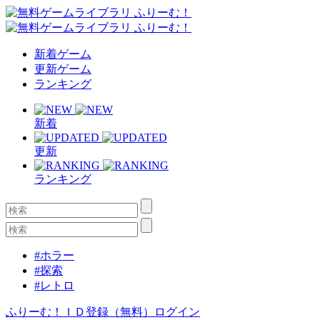
新着ゲーム
更新ゲーム
ランキング
新着
更新
ランキング
#ホラー
#探索
#レトロ
ふりーむ！ＩＤ登録（無料）
ログイン