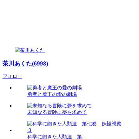
茶川あくた(6998)
フォロー
勇者と魔王の愛の劇場
未知なる冒険に夢を求めて
科学に飽きた人類達 第...