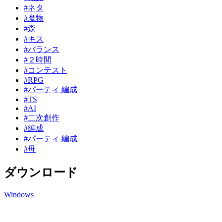
#ネタ
#魔物
#森
#キス
#バランス
#２時間
#コンテスト
#RPG
#パーティ 編成
#TS
#AI
#二次創作
#編成
#パーティ 編成
#母
ダウンロード
Windows