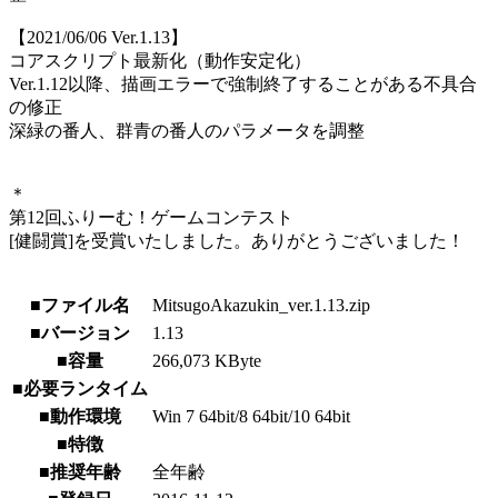
【2021/06/06 Ver.1.13】
コアスクリプト最新化（動作安定化）
Ver.1.12以降、描画エラーで強制終了することがある不具合
の修正
深緑の番人、群青の番人のパラメータを調整
＊
第12回ふりーむ！ゲームコンテスト
[健闘賞]を受賞いたしました。ありがとうございました！
■ファイル名
MitsugoAkazukin_ver.1.13.zip
■バージョン
1.13
■容量
266,073 KByte
■必要ランタイム
■動作環境
Win 7 64bit/8 64bit/10 64bit
■特徴
■推奨年齢
全年齢