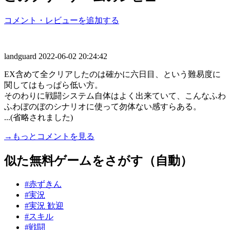
コメント・レビューを追加する
landguard
2022-06-02 20:24:42
EX含めて全クリアしたのは確かに六日目、という難易度に
関してはもっぱら低い方。
そのわりに戦闘システム自体はよく出来ていて、こんなふわ
ふわぼのぼのシナリオに使って勿体ない感すらある。
...(省略されました)
→もっとコメントを見る
似た無料ゲームをさがす（自動）
#赤ずきん
#実況
#実況 歓迎
#スキル
#戦闘