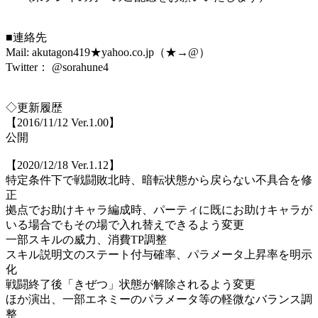
■連絡先
Mail: akutagon419★yahoo.co.jp（★→@）
Twitter： @sorahune4
◇更新履歴
【2016/11/12 Ver.1.00】
公開
【2020/12/18 Ver.1.12】
特定条件下で戦闘敗北時、暗転状態から戻らない不具合を修
正
拠点でお助けキャラ編成時、パーティに既にお助けキャラが
いる場合でもその場で入れ替えできるよう変更
一部スキルの威力、消費TP調整
スキル説明文のステート付与確率、パラメータ上昇率を明示
化
戦闘終了後「きぜつ」状態が解除されるよう変更
ほか演出、一部エネミーのパラメータ等の軽微なバランス調
整