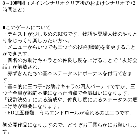
8～10時間（メインシナリオクリア後のおまけシナリオで+2
時間ほど）
■このゲームについて
・テキストが少し多めのRPGです。物語や登場人物のやりと
りをじっくり楽しみたい方へ。
・メニューからいつでも三つ子の役割(職業)を変更すること
ができます。
・四名のお助けキャラとの仲良し度を上げることで「友好会
話」が解放され、
赤ずきんたちの基本ステータスにボーナスを付与できま
す。
・基本的に三つ子+お助けキャラの四人パーティですが、三
つ子全員が戦闘不能になった時点で全滅扱いになります。
「役割決め」による編成や、仲良し度によるステータスの底
上げ等が重要になります。
・EDは五種類。うちエンドロールが流れるのは二つです。
初公開作品になりますので、どうぞお手柔らかにお願いしま
す。