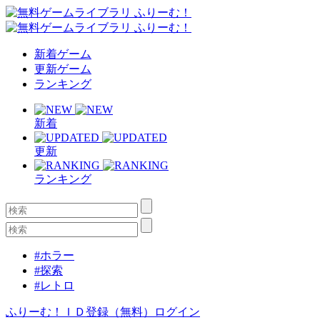
新着ゲーム
更新ゲーム
ランキング
新着
更新
ランキング
#ホラー
#探索
#レトロ
ふりーむ！ＩＤ登録（無料）
ログイン