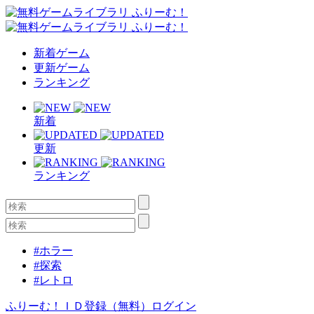
新着ゲーム
更新ゲーム
ランキング
新着
更新
ランキング
#ホラー
#探索
#レトロ
ふりーむ！ＩＤ登録（無料）
ログイン