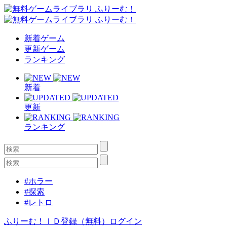
新着ゲーム
更新ゲーム
ランキング
新着
更新
ランキング
#ホラー
#探索
#レトロ
ふりーむ！ＩＤ登録（無料）
ログイン