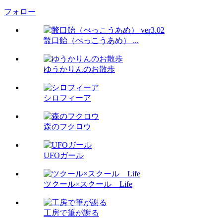
フォロー
鼈口飴（べっこうあめ） ...
ゆうかりんのお散歩
シロフィーア
森のフクロウ
UFOガール
ツクール×スクール Life
工房で筆が謝る