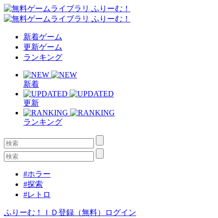
新着ゲーム
更新ゲーム
ランキング
新着
更新
ランキング
#ホラー
#探索
#レトロ
ふりーむ！ＩＤ登録（無料）
ログイン