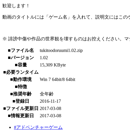
歓迎します！
動画のタイトルには「ゲーム名」を入れて、説明文にはこのゲ
※ 誹謗中傷や作品の世界観を壊すものはお控えください。マ
■ファイル名
tukitoodoruumi1.02.zip
■バージョン
1.02
■容量
15,309 KByte
■必要ランタイム
■動作環境
Win 7 64bit/8 64bit
■特徴
■推奨年齢
全年齢
■登録日
2016-11-17
■ファイル更新日
2017-03-08
■情報更新日
2017-03-08
#アドベンチャーゲーム