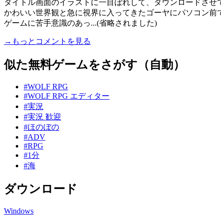
タイトル画面のイラストに一目ぼれして、ダウンロードさせ
かわいい世界観と急に視界に入ってきたゴーヤにパソコン前
ゲームに苦手意識のあっ...(省略されました)
→もっとコメントを見る
似た無料ゲームをさがす（自動）
#WOLF RPG
#WOLF RPG エディター
#実況
#実況 歓迎
#ほのぼの
#ADV
#RPG
#1分
#海
ダウンロード
Windows