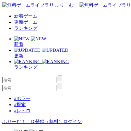
新着ゲーム
更新ゲーム
ランキング
新着
更新
ランキング
#ホラー
#探索
#レトロ
ふりーむ！ＩＤ登録（無料）
ログイン