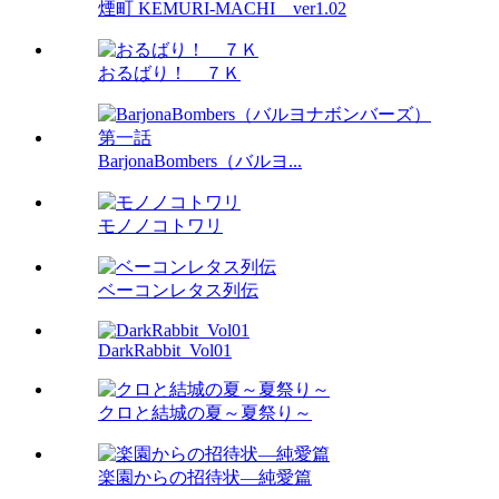
煙町 KEMURI-MACHI ver1.02
おるばり！ ７Ｋ
BarjonaBombers（バルヨ...
モノノコトワリ
ベーコンレタス列伝
DarkRabbit_Vol01
クロと結城の夏～夏祭り～
楽園からの招待状―純愛篇