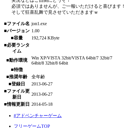
実況などはご自由にどうぞ！
必須ではありませんが、ご一報いただけると喜びます！
そして狂喜乱舞で見させていただきますｗ
■ファイル名
jon1.exe
■バージョン
1.00
■容量
192,724 KByte
■必要ランタ
イム
Win XP/VISTA 32bit/VISTA 64bit/7 32bit/7
■動作環境
64bit/8 32bit/8 64bit
■特徴
■推奨年齢
全年齢
■登録日
2013-06-27
■ファイル更
2013-06-27
新日
■情報更新日
2014-05-18
#アドベンチャーゲーム
フリーゲームTOP