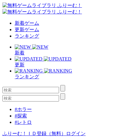
新着ゲーム
更新ゲーム
ランキング
新着
更新
ランキング
#ホラー
#探索
#レトロ
ふりーむ！ＩＤ登録（無料）
ログイン