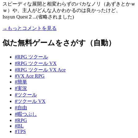
スピーディな展開と相変わらずのバカなノリ（あずきとかｗ
ｗ）や、主人がどんな人かわかるのは良かったけど、
Issyun Quest２...(省略されました)
→もっとコメントを見る
似た無料ゲームをさがす（自動）
#RPG ツクール
#RPG ツクール VX
#RPG ツクール VX Ace
#VX Ace RPG
#簡単
#実況
#ツクール
#ツクール VX
#自由
#暇つぶし
#RPG
#BL
#TPS