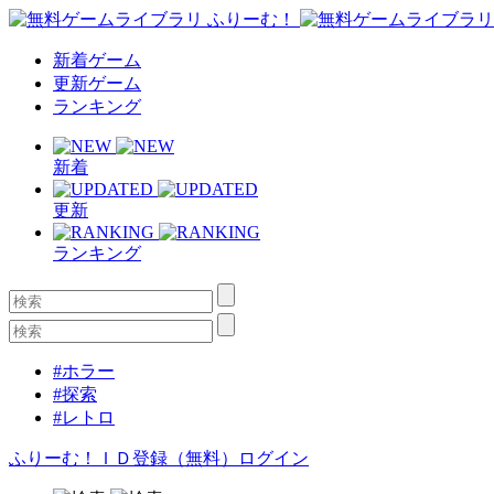
新着ゲーム
更新ゲーム
ランキング
新着
更新
ランキング
#ホラー
#探索
#レトロ
ふりーむ！ＩＤ登録（無料）
ログイン