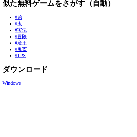
似た無料ゲームをさがす（自動）
#弟
#鬼
#実況
#冒険
#魔王
#鬼畜
#TPS
ダウンロード
Windows