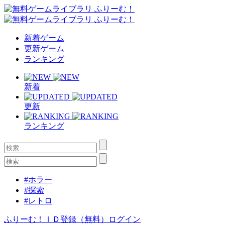
新着ゲーム
更新ゲーム
ランキング
新着
更新
ランキング
#ホラー
#探索
#レトロ
ふりーむ！ＩＤ登録（無料）
ログイン