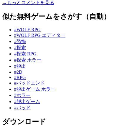
→もっとコメントを見る
似た無料ゲームをさがす（自動）
#WOLF RPG
#WOLF RPG エディター
#恐怖
#探索
#探索 RPG
#探索 ホラー
#脱出
#2D
#RPG
#バッドエンド
#脱出ゲーム ホラー
#ホラー
#脱出ゲーム
#パッド
ダウンロード