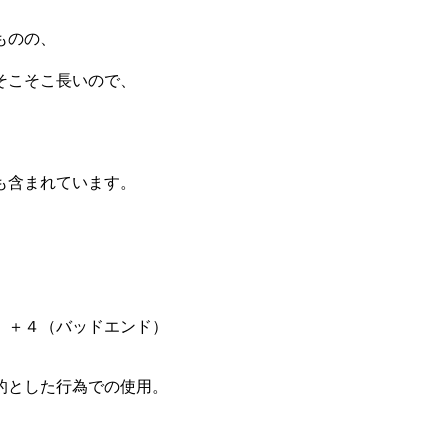
ものの、
そこそこ長いので、
も含まれています。
）＋４（バッドエンド）
的とした行為での使用。