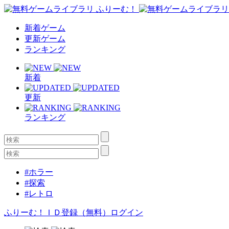
新着ゲーム
更新ゲーム
ランキング
新着
更新
ランキング
#ホラー
#探索
#レトロ
ふりーむ！ＩＤ登録（無料）
ログイン