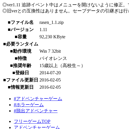
◎ver1.11 追跡イベント中はメニューを開けないように
◎旧verとの互換性はありません。セーブデータの引継ぎは
■ファイル名
rasen_1.1.zip
■バージョン
1.11
■容量
92,230 KByte
■必要ランタイム
■動作環境
Win 7 32bit
■特徴
バイオレンス
■推奨年齢
15歳以上（高校生～）
■登録日
2014-07-20
■ファイル更新日
2016-02-05
■情報更新日
2016-02-05
#アドベンチャーゲーム
#ホラーゲーム
#脱出アドベンチャー
フリーゲームTOP
アドベンチャーゲーム