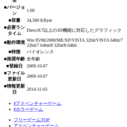
名
■バージョ
1.00
ン
■容量
34,589 KByte
■必要ラン
DirectX7以上の3D機能に対応したグラフィック
タイム
Win 95/98/2000/ME/XP/VISTA 32bit/VISTA 64bit/7
■動作環境
32bit/7 64bit/8 32bit/8 64bit
■特徴
バイオレンス
■推奨年齢
全年齢
■登録日
2009-10-07
■ファイル
2009-10-07
更新日
■情報更新
2014-11-03
日
#アドベンチャーゲーム
#ホラーゲーム
フリーゲームTOP
アドベンチャーゲーム