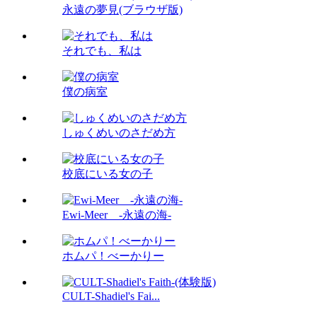
永遠の夢見(ブラウザ版)
それでも、私は
僕の病室
しゅくめいのさだめ方
校底にいる女の子
Ewi-Meer -永遠の海-
ホムパ！べーかりー
CULT-Shadiel's Fai...