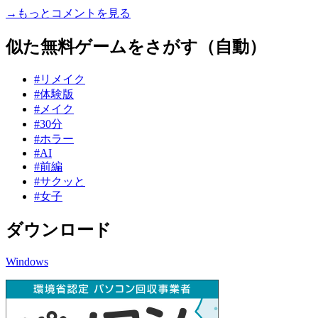
→もっとコメントを見る
似た無料ゲームをさがす（自動）
#リメイク
#体験版
#メイク
#30分
#ホラー
#AI
#前編
#サクッと
#女子
ダウンロード
Windows