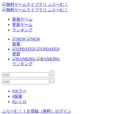
新着ゲーム
更新ゲーム
ランキング
新着
更新
ランキング
#ホラー
#探索
#レトロ
ふりーむ！ＩＤ登録（無料）
ログイン