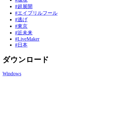
#超展開
#エイプリルフール
#逃げ
#東京
#近未来
#LiveMaker
#日本
ダウンロード
Windows