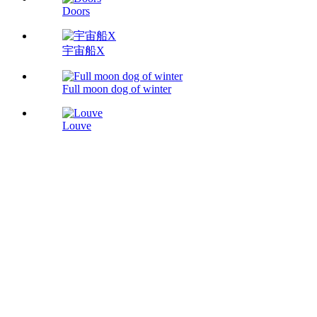
Doors
宇宙船X
Full moon dog of winter
Louve