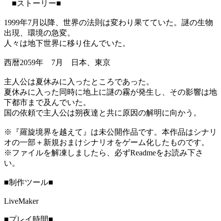
■ストーリー■
1999年7月以降、世界の法則は変わり果てていた。謎の生物
出現、環境の急変。
人々は地下世界に移り住んでいた。
西暦2059年 7月 日本、東京
主人公は夏休みに入ったところであった。
夏休みに入った同時に地上に謎の霧が発生し、その影響は地
下都市まで及んでいた。
国の依頼で主人公は朔夜達と共に原因の解明に向かう。
※『羅旋境界を越えて』は未公開作品です。本作品はシナリ
オの一部＋新規おまけシナリオをゲーム化したものです。
※ファイルを解凍しましたら、必ずReadmeをお読み下さ
い。
■制作ツール■
LiveMaker
■プレイ時間■