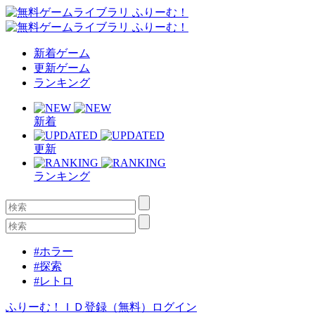
新着ゲーム
更新ゲーム
ランキング
新着
更新
ランキング
#ホラー
#探索
#レトロ
ふりーむ！ＩＤ登録（無料）
ログイン