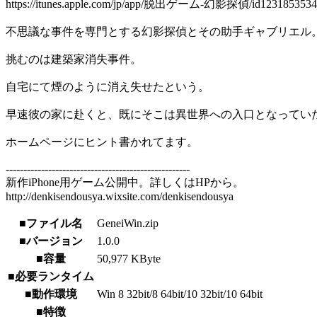
https://itunes.apple.com/jp/app/脱出ゲーム-幻影探偵/id1231853534
不思議な事件を専門とする幻影探偵とその助手ギャブリエル
挑むのは建築家消失事件。
自宅にて煙のように消え失せたという。
​早速彼の家に赴くと、既にそこは異世界への入口となってい
ホームページにヒント書かれてます。
----------------------------------------------------
新作iPhone用ゲーム公開中。詳しくはHPから。
http://denkisendousya.wixsite.com/denkisendousya
■ファイル名
GeneiWin.zip
■バージョン
1.0.0
■容量
50,977 KByte
■必要ランタイム
■動作環境
Win 8 32bit/8 64bit/10 32bit/10 64bit
■特徴