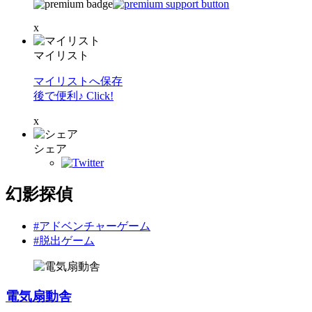
x
マイリスト
マイリストへ保存
後で便利♪ Click!
x
シェア
幻影探偵
#アドベンチャーゲーム
#脱出ゲーム
電気扇動舎