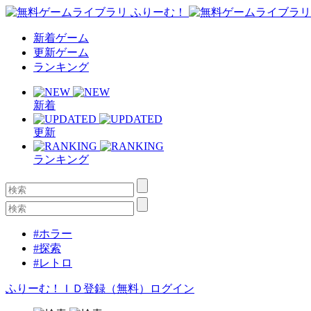
新着ゲーム
更新ゲーム
ランキング
新着
更新
ランキング
#ホラー
#探索
#レトロ
ふりーむ！ＩＤ登録（無料）
ログイン