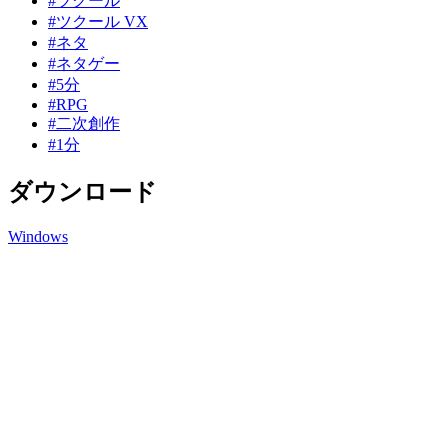
#ツクール
#ツクール VX
#ネタ
#ネタゲー
#5分
#RPG
#二次創作
#1分
ダウンロード
Windows