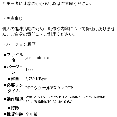
＊第三者に迷惑のかかる行為はご遠慮ください。
・免責事項
個人の趣味活動のため、動作や内容について保証はありませ
ん。ご自身の責任にてご利用ください。
・バージョン履歴
■ファイル
yokuaruiru.exe
名
■バージョ
1.00
ン
■容量
3,759 KByte
■必要ラン
RPGツクールVX Ace RTP
タイム
Win VISTA 32bit/VISTA 64bit/7 32bit/7 64bit/8
■動作環境
32bit/8 64bit/10 32bit/10 64bit
■特徴
■推奨年齢
全年齢