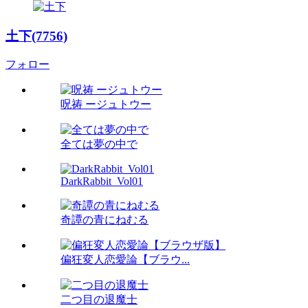
土下(7756)
フォロー
呪祷 ージュトウー
全ては夢の中で
DarkRabbit_Vol01
奇譚の青にねむる
偏狂変人恋愛論【ブラウ...
二つ目の退魔士