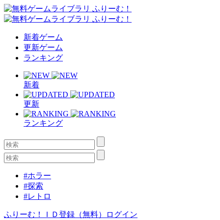
新着ゲーム
更新ゲーム
ランキング
新着
更新
ランキング
#ホラー
#探索
#レトロ
ふりーむ！ＩＤ登録（無料）
ログイン