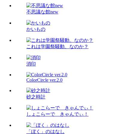
不思議な館new
かいもの
これは学園祭騒動、なのか？
消印
ColorCircle ver.2.0
砂之時計
しょこらーで きゃんでぃ！
「ぼく」のはなし