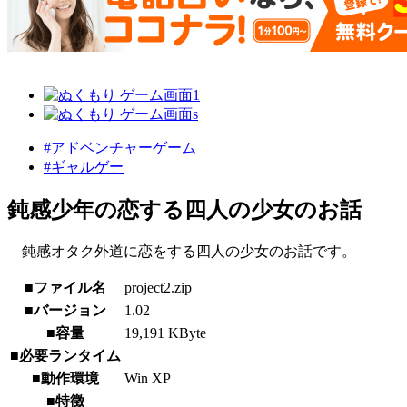
#アドベンチャーゲーム
#ギャルゲー
鈍感少年の恋する四人の少女のお話
鈍感オタク外道に恋をする四人の少女のお話です。
■ファイル名
project2.zip
■バージョン
1.02
■容量
19,191 KByte
■必要ランタイム
■動作環境
Win XP
■特徴