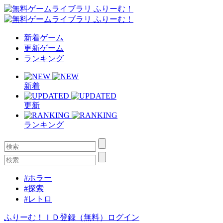
新着ゲーム
更新ゲーム
ランキング
新着
更新
ランキング
#ホラー
#探索
#レトロ
ふりーむ！ＩＤ登録（無料）
ログイン