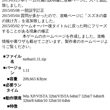
2015/05/25 本ゲーム付属の説明書に攻略ページについて追記
致しました。
2015/05/08 一部誤字訂正
2015/05/04 質問が多かったので、攻略ページに「スズネの森
の抜け方」を追加致しました。
2015/05/02 ゲームオーバー後タイトルに戻った時にフリーズ
することがある現象の修正
本ゲームのホームページを作成しました。攻略
情報や裏ワザも載せてございます。製作者のホームページよ
りご覧ください。
■ファイル
turibari1.11.zip
名
■バージョ
1.11
ン
■容量
209,663 KByte
■必要ラン
タイム
Win XP/VISTA 32bit/VISTA 64bit/7 32bit/7 64bit/8
■動作環境
32bit/8 64bit/10 32bit/10 64bit
■特徴