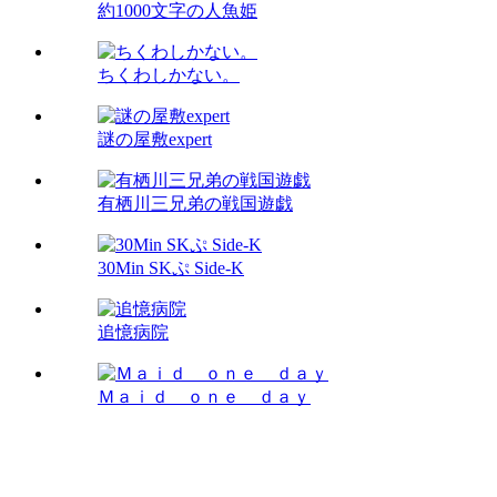
約1000文字の人魚姫
ちくわしかない。
謎の屋敷expert
有栖川三兄弟の戦国遊戯
30Min SKぷ Side-K
追憶病院
Ｍａｉｄ ｏｎｅ ｄａｙ