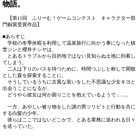
物語。
【第11回 ふりーむ！ゲームコンテスト キャラクター部
門銅賞受賞作品】
■あらすじ
学校の冬季休暇を利用して温泉旅行に向かう事になった槙
埜ジンと櫻井チシヤは、
とあるトラブルから目的地ではない見知らぬ土地に到着し
てしまう。
二人は下りのバスを待つために、時間つぶしと称して閑散
とした森を探索することに。
そうしているうちに古風な装いをした不思議な少女キヨと
出会うことになるが、
どうやら彼女は何か困りごとを抱えているようで……。
一方、あやしい被り物をした謎の男ツリビトと行動を共に
する白髪の少年。
彼らはここではないどこかで、とある業務に追われる日々
を送っていた。