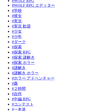
#WOLF RPG
#WOLF RPG エディター
#学校
#彼女
#実況
#実況 歓迎
#少女
#少年
#ダーク
#探索
#探索 RPG
#探索 謎解き
#探索 ホラー
#謎解き
#謎解き ホラー
#ホラー アドベンチャー
#森
#２時間
#自作
#中編 RPG
#コンテスト
#一本道