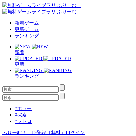
新着ゲーム
更新ゲーム
ランキング
新着
更新
ランキング
#ホラー
#探索
#レトロ
ふりーむ！ＩＤ登録（無料）
ログイン