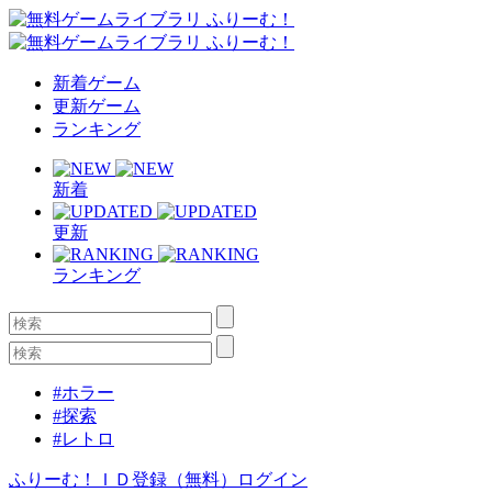
新着ゲーム
更新ゲーム
ランキング
新着
更新
ランキング
#ホラー
#探索
#レトロ
ふりーむ！ＩＤ登録（無料）
ログイン