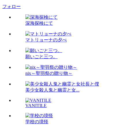
フォロー
深海探検にて
マトリョーナの夕べ
願いごと三つ。
nix～聖羽祭の贈り物～
美少女殺人鬼と幽霊と女...
VANITILE
学校の境怪