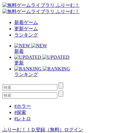
新着ゲーム
更新ゲーム
ランキング
新着
更新
ランキング
#ホラー
#探索
#レトロ
ふりーむ！ＩＤ登録（無料）
ログイン