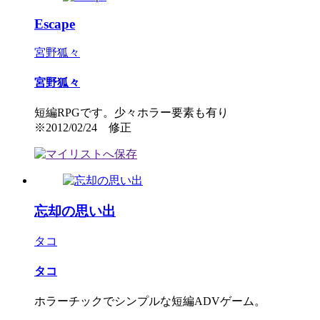
Escape
宮野狐々
宮野狐々
短編RPGです。少々ホラー要素も有り
※2012/02/24 修正
忘却の思い出
タコ
タコ
ホラーチックでシンプルな短編ADVゲーム。