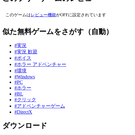
このゲームは
レビュー機能
がOFFに設定されています
似た無料ゲームをさがす（自動）
#実況
#実況 歓迎
#ボイス
#ホラー アドベンチャー
#環境
#Windows
#PC
#ホラー
#BL
#クリック
#アドベンチャーゲーム
#DirectX
ダウンロード