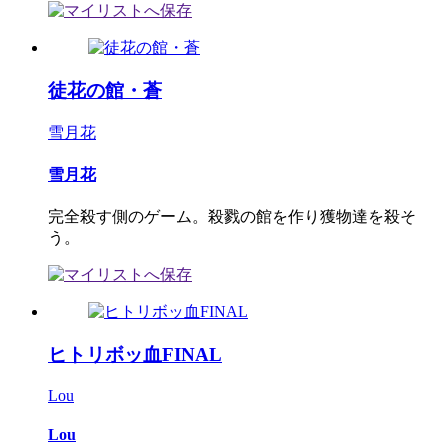
徒花の館・蒼
雪月花
雪月花
完全殺す側のゲーム。殺戮の館を作り獲物達を殺そ
う。
ヒトリボッ血FINAL
Lou
Lou