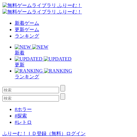
新着ゲーム
更新ゲーム
ランキング
新着
更新
ランキング
#ホラー
#探索
#レトロ
ふりーむ！ＩＤ登録（無料）
ログイン