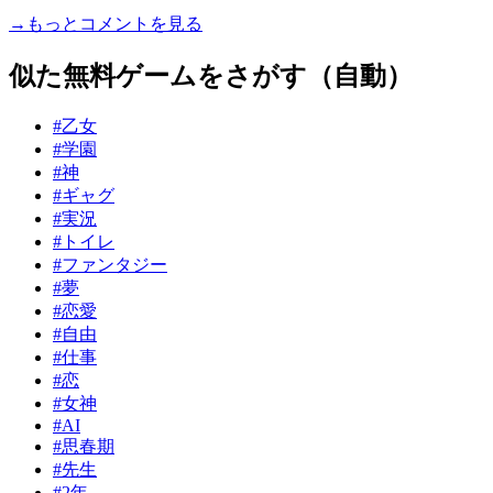
→もっとコメントを見る
似た無料ゲームをさがす（自動）
#乙女
#学園
#神
#ギャグ
#実況
#トイレ
#ファンタジー
#夢
#恋愛
#自由
#仕事
#恋
#女神
#AI
#思春期
#先生
#2年