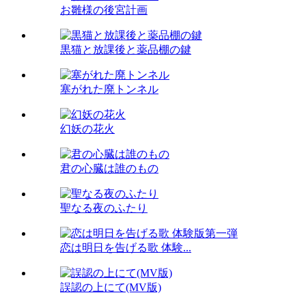
お雛様の後宮計画
黒猫と放課後と薬品棚の鍵
塞がれた廃トンネル
幻妖の花火
君の心臓は誰のもの
聖なる夜のふたり
恋は明日を告げる歌 体験...
誤認の上にて(MV版)