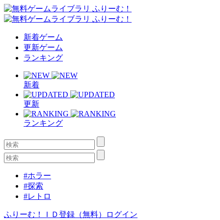
新着ゲーム
更新ゲーム
ランキング
新着
更新
ランキング
#ホラー
#探索
#レトロ
ふりーむ！ＩＤ登録（無料）
ログイン