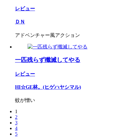
レビュー
ＤＮ
アドベンチャー風アクション
一匹残らず殲滅してやる
レビュー
HI☆GE林。(ヒゲハヤシマル)
蚊が憎い
1
2
3
4
5