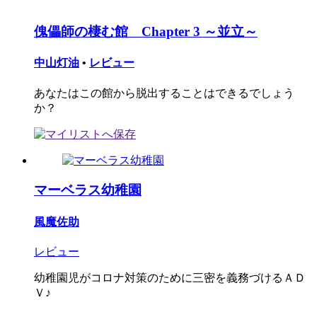
傀儡師の棲む館 Chapter 3 ～並立～
中山灯油
•
レビュー
あなたはこの館から脱出することはできるでしょう
か？
マーベラス幼稚園
風魔佐助
レビュー
幼稚園児がコロナ対策のために三密を義務づけるＡＤ
Ｖ♪