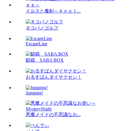
イルスと魔剣～Ａｎｏｔ...
ネコバノゴルフ
EscapeLine
鯖箱 SABA BOX
おるすばんダイサクセン！
Jumping!
悪魔メイドの不思議なお...