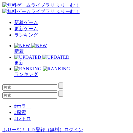
新着ゲーム
更新ゲーム
ランキング
新着
更新
ランキング
#ホラー
#探索
#レトロ
ふりーむ！ＩＤ登録（無料）
ログイン