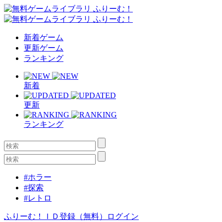
新着ゲーム
更新ゲーム
ランキング
新着
更新
ランキング
#ホラー
#探索
#レトロ
ふりーむ！ＩＤ登録（無料）
ログイン