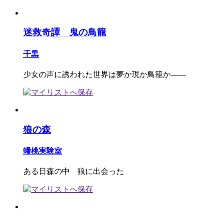
迷救奇譚 鬼の鳥籠
千黒
少女の声に誘われた世界は夢か現か鳥籠か――
狼の森
蟠桃実験室
ある日森の中 狼に出会った