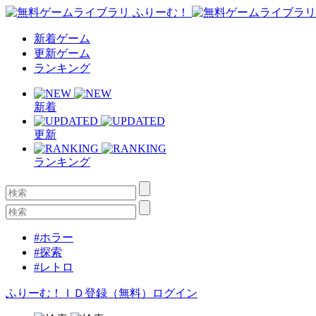
新着ゲーム
更新ゲーム
ランキング
新着
更新
ランキング
#ホラー
#探索
#レトロ
ふりーむ！ＩＤ登録（無料）
ログイン