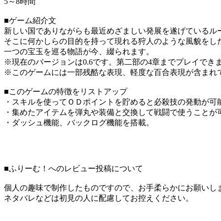
5～8時間
■ゲーム紹介文
新しい国でありながらも最近めざましい発展を遂げているル
そこに何かしらの目的を持って現れる狩人のような風貌をし
一つの宝玉を巡る物語が今、綴られます。
※現在のバージョンは0.6です。第二部の4章までプレイでき
※このゲームには一部残酷な表現、軽度な百合表現が含まれ
■このゲームの特徴をリストアップ
・スキルを使ってＯＤポイントを貯めると必殺技の発動が可
・集めたアイテムを弾丸や装備と交換して戦闘で使うことが
・ダッシュ機能、バックログ機能を搭載。
■ふりーむ！へのレビュー投稿について
個人の趣味で制作したものですので、お手柔らかにお願いし
ネタバレなどは初見の人に配慮してお控えください。