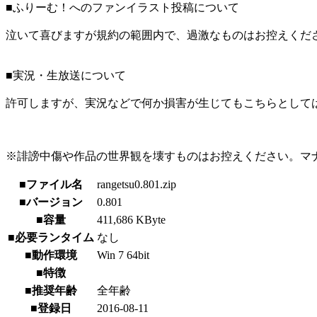
■ふりーむ！へのファンイラスト投稿について
泣いて喜びますが規約の範囲内で、過激なものはお控えくだ
■実況・生放送について
許可しますが、実況などで何か損害が生じてもこちらとして
※誹謗中傷や作品の世界観を壊すものはお控えください。マ
■ファイル名
rangetsu0.801.zip
■バージョン
0.801
■容量
411,686 KByte
■必要ランタイム
なし
■動作環境
Win 7 64bit
■特徴
■推奨年齢
全年齢
■登録日
2016-08-11