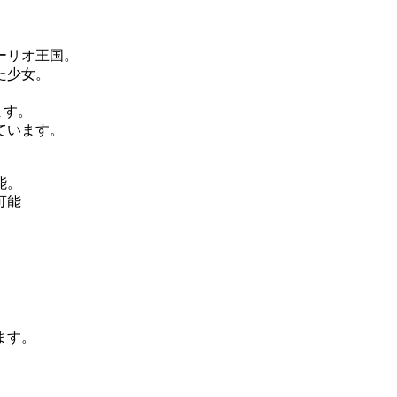
ーリオ王国。
た少女。
ます。
ています。
能。
可能
ます。