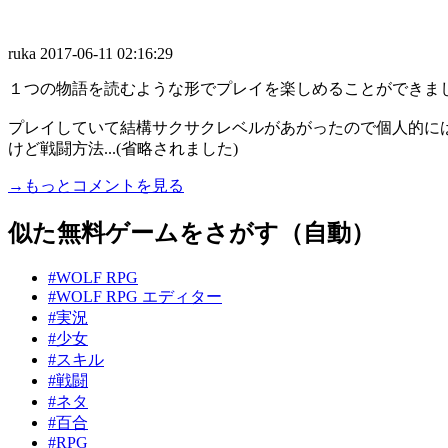
ruka
2017-06-11 02:16:29
１つの物語を読むような形でプレイを楽しめることができま
プレイしていて結構サクサクレベルがあがったので個人的に
けど戦闘方法...(省略されました)
→もっとコメントを見る
似た無料ゲームをさがす（自動）
#WOLF RPG
#WOLF RPG エディター
#実況
#少女
#スキル
#戦闘
#ネタ
#百合
#RPG