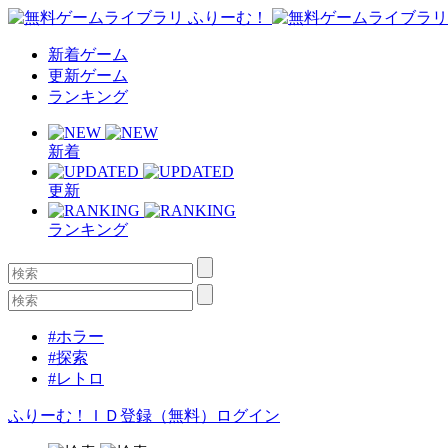
新着ゲーム
更新ゲーム
ランキング
新着
更新
ランキング
#ホラー
#探索
#レトロ
ふりーむ！ＩＤ登録（無料）
ログイン