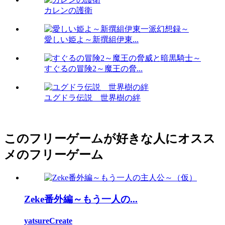
カレンの護衛
愛しい姫よ～新撰組伊東...
すぐるの冒険2～魔王の脅...
ユグドラ伝説 世界樹の絆
このフリーゲームが好きな人にオスス
メのフリーゲーム
Zeke番外編～もう一人の...
yatsureCreate