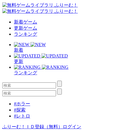
新着ゲーム
更新ゲーム
ランキング
新着
更新
ランキング
#ホラー
#探索
#レトロ
ふりーむ！ＩＤ登録（無料）
ログイン