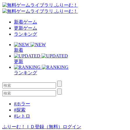
新着ゲーム
更新ゲーム
ランキング
新着
更新
ランキング
#ホラー
#探索
#レトロ
ふりーむ！ＩＤ登録（無料）
ログイン