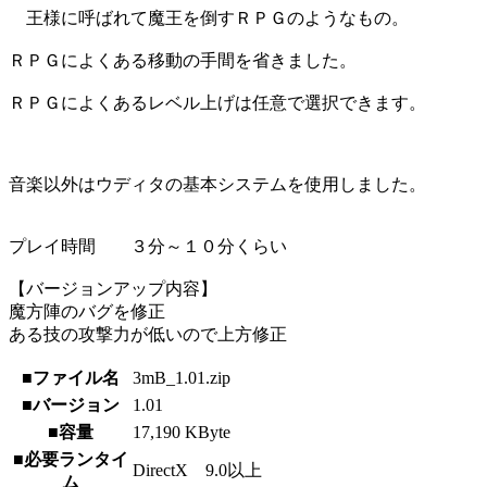
王様に呼ばれて魔王を倒すＲＰＧのようなもの。
ＲＰＧによくある移動の手間を省きました。
ＲＰＧによくあるレベル上げは任意で選択できます。
音楽以外はウディタの基本システムを使用しました。
プレイ時間 ３分～１０分くらい
【バージョンアップ内容】
魔方陣のバグを修正
ある技の攻撃力が低いので上方修正
■ファイル名
3mB_1.01.zip
■バージョン
1.01
■容量
17,190 KByte
■必要ランタイ
DirectX 9.0以上
ム