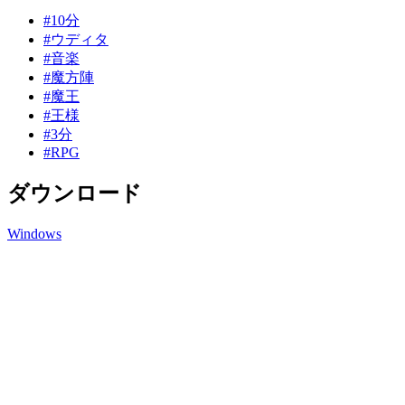
#10分
#ウディタ
#音楽
#魔方陣
#魔王
#王様
#3分
#RPG
ダウンロード
Windows