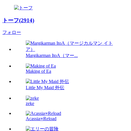
トーフ(2914)
フォロー
Margikarman ItoA（マー...
Making of Ea
Little My Maid 外伝
zeke
Acassia∞Reload