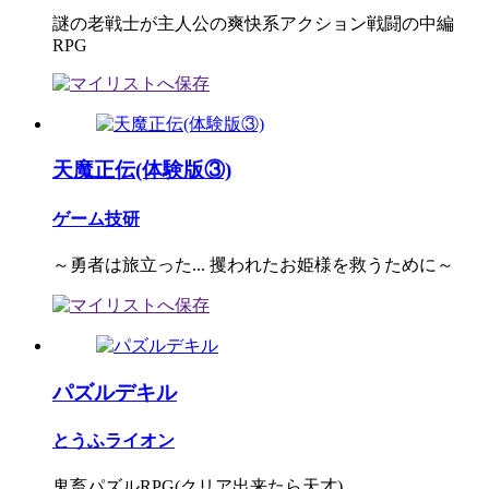
謎の老戦士が主人公の爽快系アクション戦闘の中編
RPG
天魔正伝(体験版③)
ゲーム技研
～勇者は旅立った... 攫われたお姫様を救うために～
パズルデキル
とうふライオン
鬼畜パズルRPG(クリア出来たら天才)