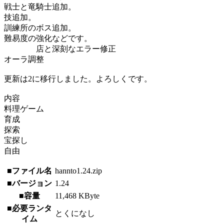
戦士と竜騎士追加。
技追加。
訓練所のボス追加。
難易度の強化などです。
店と深刻なエラー修正
オーラ調整
更新は2に移行しました。よろしくです。
内容
料理ゲーム
育成
探索
宝探し
自由
■ファイル名
hannto1.24.zip
■バージョン
1.24
■容量
11,468 KByte
■必要ランタ
とくになし
イム