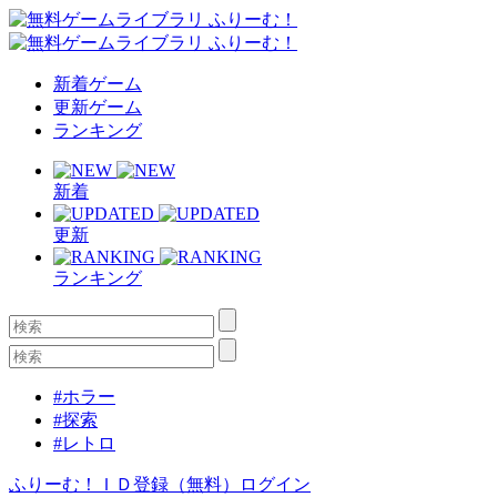
新着ゲーム
更新ゲーム
ランキング
新着
更新
ランキング
#ホラー
#探索
#レトロ
ふりーむ！ＩＤ登録（無料）
ログイン