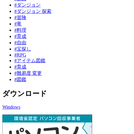
#ダンジョン
#ダンジョン 探索
#冒険
#竜
#料理
#育成
#自由
#宝探し
#RPG
#アイテム図鑑
#育成
#難易度 変更
#図鑑
ダウンロード
Windows