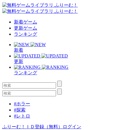
新着ゲーム
更新ゲーム
ランキング
新着
更新
ランキング
#ホラー
#探索
#レトロ
ふりーむ！ＩＤ登録（無料）
ログイン