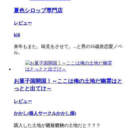
夏色シロップ専門店
レビュー
kiji
来年もまた、味見をさせて。...と男の16歳差恋愛ノベ
ル。
お菓子国開国！～ここは俺の土地だ幽霊はと
っとと出てけ～
レビュー
かかし(個人サークルかかし畑)
購入した土地が魑魅魍魎の土地だと？？？