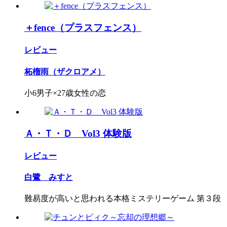
＋fence（プラスフェンス）
レビュー
柘榴雨（ザクロアメ）
小6男子×27歳女性の恋
Ａ・Ｔ・Ｄ Vol3 体験版
レビュー
白鷺 みすと
難易度が高いと思われる本格ミステリーゲーム 第３段