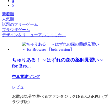
4
5
新着順
人気順
話題のフリーゲーム
ブラウザゲーム
デザインをリニューアルしました。
ちゅりある！ ～はずれの森の薬師見習い～
for Bro...
空耳電波ソング
レビュー
お散歩気分で遊べるファンタジックゆるふわRPG（ブ
ラウザ版）