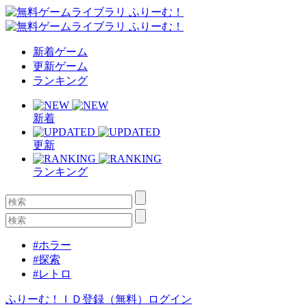
新着ゲーム
更新ゲーム
ランキング
新着
更新
ランキング
#ホラー
#探索
#レトロ
ふりーむ！ＩＤ登録（無料）
ログイン