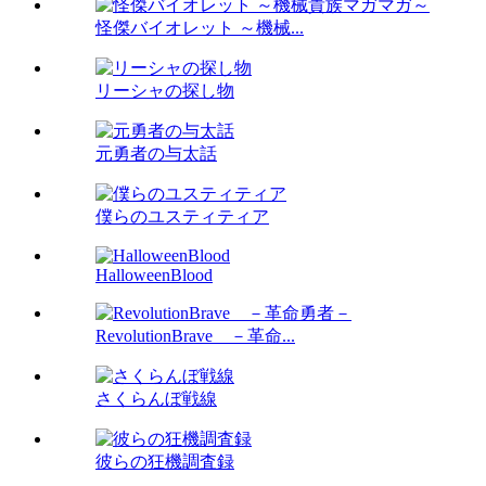
怪傑バイオレット ～機械...
リーシャの探し物
元勇者の与太話
僕らのユスティティア
HalloweenBlood
RevolutionBrave －革命...
さくらんぼ戦線
彼らの狂機調査録