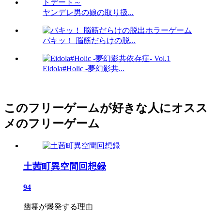
ヤンデレ男の娘の取り扱...
バキッ！ 脳筋だらけの脱...
Eidola#Holic -夢幻影共...
このフリーゲームが好きな人にオスス
メのフリーゲーム
土茜町異空間回想録
94
幽霊が爆発する理由