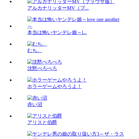
アルカナリッターMV（ブ...
本当は怖いヤンデレ娘～l...
むち。
沈黙ぺろぺろ
ホラーゲームやろうよ！
赤い沼
アリスと伯爵