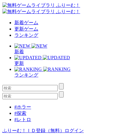
新着ゲーム
更新ゲーム
ランキング
新着
更新
ランキング
#ホラー
#探索
#レトロ
ふりーむ！ＩＤ登録（無料）
ログイン