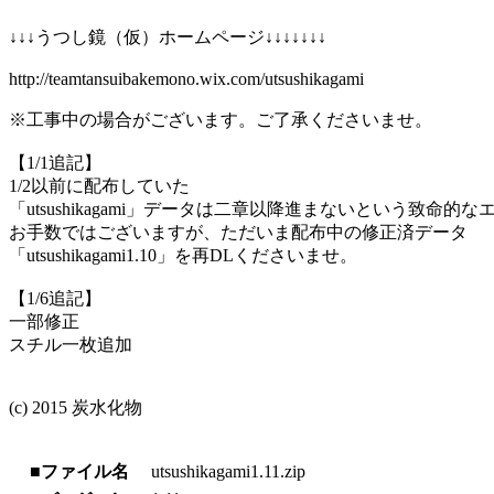
↓↓↓うつし鏡（仮）ホームページ↓↓↓↓↓↓↓
http://teamtansuibakemono.wix.com/utsushikagami
※工事中の場合がございます。ご了承くださいませ。
【1/1追記】
1/2以前に配布していた
「utsushikagami」データは二章以降進まないという致命
お手数ではございますが、ただいま配布中の修正済データ
「utsushikagami1.10」を再DLくださいませ。
【1/6追記】
一部修正
スチル一枚追加
(c) 2015 炭水化物
■ファイル名
utsushikagami1.11.zip