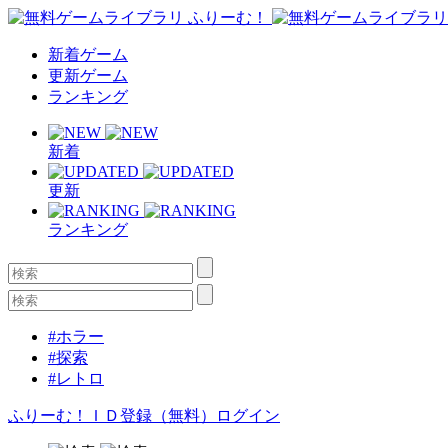
新着ゲーム
更新ゲーム
ランキング
新着
更新
ランキング
#ホラー
#探索
#レトロ
ふりーむ！ＩＤ登録（無料）
ログイン