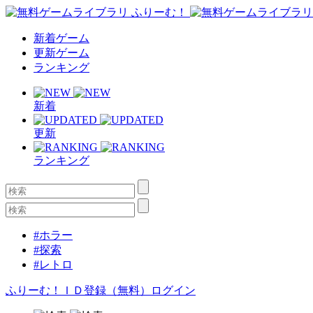
新着ゲーム
更新ゲーム
ランキング
新着
更新
ランキング
#ホラー
#探索
#レトロ
ふりーむ！ＩＤ登録（無料）
ログイン