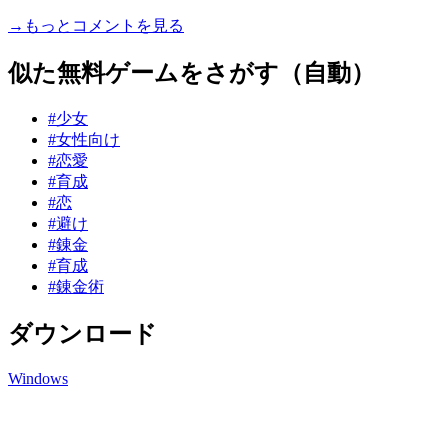
→もっとコメントを見る
似た無料ゲームをさがす（自動）
#少女
#女性向け
#恋愛
#育成
#恋
#避け
#錬金
#育成
#錬金術
ダウンロード
Windows