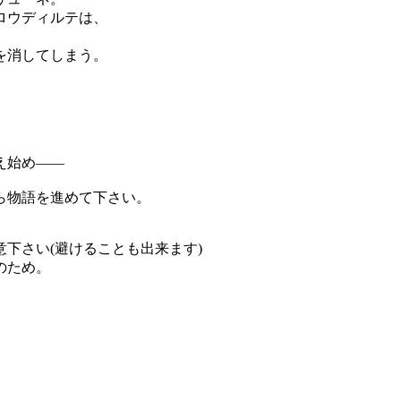
ロウディルテは、
を消してしまう。
え始め――
ら物語を進めて下さい。
下さい(避けることも出来ます)
のため。