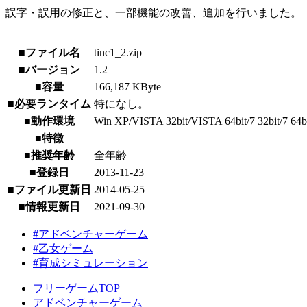
誤字・誤用の修正と、一部機能の改善、追加を行いました。
■ファイル名
tinc1_2.zip
■バージョン
1.2
■容量
166,187 KByte
■必要ランタイム
特になし。
■動作環境
Win XP/VISTA 32bit/VISTA 64bit/7 32bit/7 64b
■特徴
■推奨年齢
全年齢
■登録日
2013-11-23
■ファイル更新日
2014-05-25
■情報更新日
2021-09-30
#アドベンチャーゲーム
#乙女ゲーム
#育成シミュレーション
フリーゲームTOP
アドベンチャーゲーム