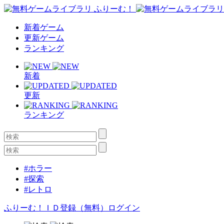
新着ゲーム
更新ゲーム
ランキング
新着
更新
ランキング
#ホラー
#探索
#レトロ
ふりーむ！ＩＤ登録（無料）
ログイン