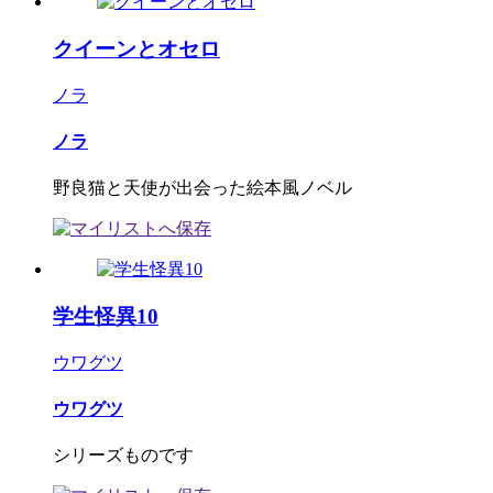
クイーンとオセロ
ノラ
ノラ
野良猫と天使が出会った絵本風ノベル
学生怪異10
ウワグツ
ウワグツ
シリーズものです