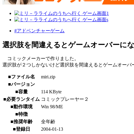
#アドベンチャーゲーム
選択肢を間違えるとゲームオーバーに
コミックメーカーで作りました。
選択肢が２つしかないけど選択肢を間違えるとゲームオーバ
■ファイル名
miri.zip
■バージョン
■容量
114 KByte
■必要ランタイム
コミックプレーヤー２
■動作環境
Win 98/ME
■特徴
■推奨年齢
全年齢
■登録日
2004-01-13