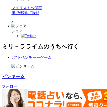
マイリストへ保存
後で便利♪ Click!
x
シェア
ミリ－ラライムのうちへ行く
#アドベンチャーゲーム
ピンキー☆
フォロー