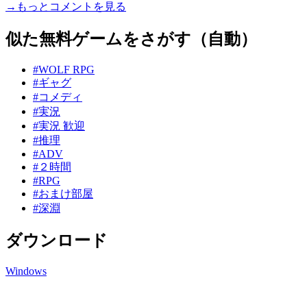
→もっとコメントを見る
似た無料ゲームをさがす（自動）
#WOLF RPG
#ギャグ
#コメディ
#実況
#実況 歓迎
#推理
#ADV
#２時間
#RPG
#おまけ部屋
#深淵
ダウンロード
Windows