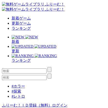
新着ゲーム
更新ゲーム
ランキング
新着
更新
ランキング
#ホラー
#探索
#レトロ
ふりーむ！ＩＤ登録（無料）
ログイン