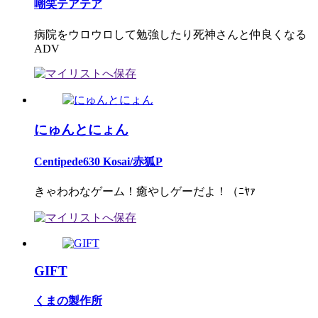
嘲笑テアテア
病院をウロウロして勉強したり死神さんと仲良くなる
ADV
にゅんとにょん
Centipede630 Kosai/赤狐P
きゃわわなゲーム！癒やしゲーだよ！（ﾆﾔｧ
GIFT
くまの製作所