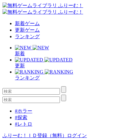
新着ゲーム
更新ゲーム
ランキング
新着
更新
ランキング
#ホラー
#探索
#レトロ
ふりーむ！ＩＤ登録（無料）
ログイン