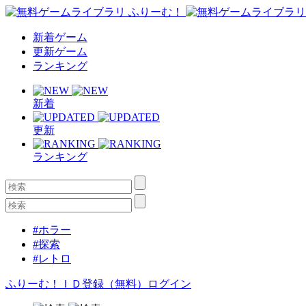
新着ゲーム
更新ゲーム
ランキング
新着
更新
ランキング
#ホラー
#探索
#レトロ
ふりーむ！ＩＤ登録（無料）
ログイン