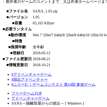
・製作者のゲームのコメントまで、又は作者ホームページま
■ファイル名
SANA_1.05.zip
■バージョン
1.05
■容量
65,165 KByte
■必要ランタイム
■動作環境
Win 7 32bit/7 64bit/8 32bit/8 64bit/10 32bit/10 
■特徴
■推奨年齢
全年齢
■登録日
2018-05-12
■ファイル更新日
2018-08-21
■情報更新日
2018-10-21
#アドベンチャーゲーム
#脱出アドベンチャー
#ふりーむ！ゲームコンテスト 第14回 参加ゲーム
フリーゲームTOP
アドベンチャーゲーム
SANA～隔離部屋からの脱出～ [ Windows ]