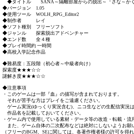
◆タイトル SANA～隔離部屋からの脱出～『さな～か
◆バージョン 1.05
◆使用ツール WOLH_RPG_Editor2
◆制作者 レイ
◆ソフト種別 フリーソフト
◆ジャンル 探索脱出アドベンチャー
◆エンド数 全４種
◆プレイ時間約 一時間
◆高校入学記念作品
◆難易度：五段階（初心者～中級者向け）
探索度★★★☆☆
謎解き度★★★☆☆
◆注意事項
・このゲームは一部『血』の描写が含まれております。
それが苦手な方はプレイをご遠慮ください。
ゲーム実況(ゆっくり実況含む)、ニコ生などの生配信実況
作品名を記載しておいてください。
・ゲーム内で使用している素材・データ等の改造・転載・流
また、ゲーム自体の二次配布などは絶対にしないようお願
（フリーのBGM、SEに関しては、各著作権者様の許可を得