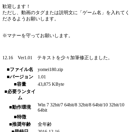
歓迎します！
ただし、動画のタグまたは説明文に「ゲーム名」を入れてく
ださるようお願いします。
※マナーを守ってお願いします。
12.16 Ver1.01 テキストを少々加筆修正しました。
■ファイル名
yomei180.zip
■バージョン
1.01
■容量
43,875 KByte
■必要ランタイ
ム
Win 7 32bit/7 64bit/8 32bit/8 64bit/10 32bit/10
■動作環境
64bit
■特徴
■推奨年齢
全年齢
■登録日
2016-12-16