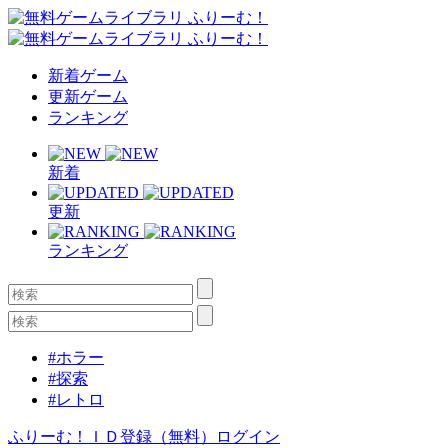
新着ゲーム
更新ゲーム
ランキング
新着
更新
ランキング
#ホラー
#探索
#レトロ
ふりーむ！ＩＤ登録（無料）
ログイン