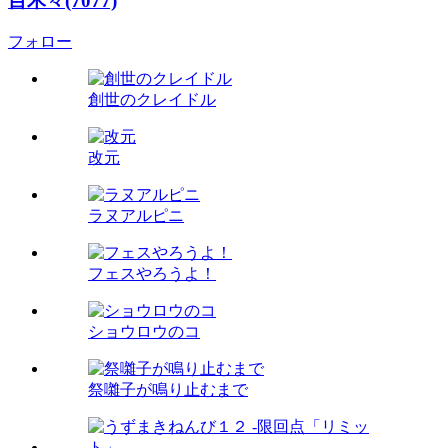
目木々(7077)
フォロー
創世のクレイドル
改元
ラヌアルピニ
フェスやろうよ！
ショウロウのコ
祭囃子が鳴り止むまで