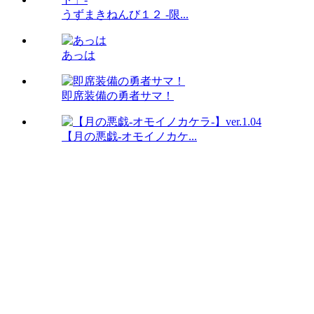
うずまきねんび１２ -限...
あっは
即席装備の勇者サマ！
【月の悪戯-オモイノカケ...