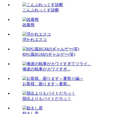
こんぷれっくす診断
凶暴熊
浮かれエスコ
RPG風BGMのギャルゲー(笑)
俺達の執事がカワイすぎ...
お客様、困ります～夏祭...
脱出よりもバイトだろッ！
励まし君