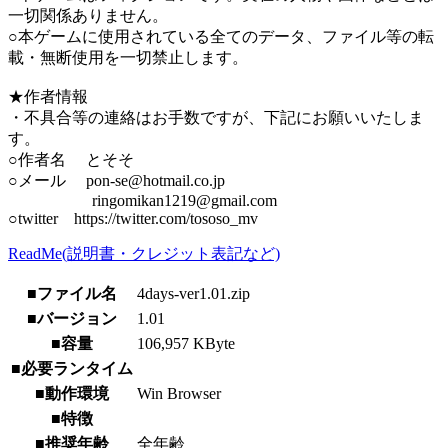
一切関係ありません。
○本ゲームに使用されている全てのデータ、ファイル等の転
載・無断使用を一切禁止します。
★作者情報
・不具合等の連絡はお手数ですが、下記にお願いいたしま
す。
○作者名 とそそ
○メール pon-se@hotmail.co.jp
ringomikan1219@gmail.com
○twitter https://twitter.com/tososo_mv
ReadMe(説明書・クレジット表記など)
■ファイル名
4days-ver1.01.zip
■バージョン
1.01
■容量
106,957 KByte
■必要ランタイム
■動作環境
Win Browser
■特徴
■推奨年齢
全年齢