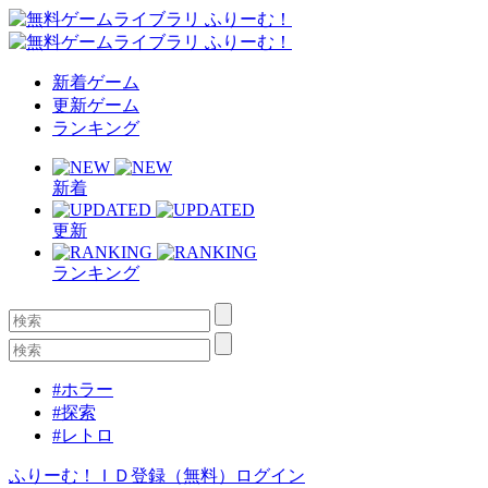
新着ゲーム
更新ゲーム
ランキング
新着
更新
ランキング
#ホラー
#探索
#レトロ
ふりーむ！ＩＤ登録（無料）
ログイン