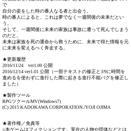
で
自分の姿をした時の番人なる者と出会う。
時の番人によると、これは夢でなく一週間後の未来だとい
う。
そして、一週間後に未来の家族は事故に遭って死んでしまう
のだと。
未来は家族を死の運命から救うために、未来で得た情報を元
に未来を変えるべく奔走する。
★更新履歴
2016/11/24 ver1.00 公開
2016/12/14 ver1.01 公開（一部テキストの修正と3/9に時間を
進めるを使わずに進行した際に起きる進行不能バグを修正し
ました）
★製作ツール
RPGツクールMV(Windows7)
(C) 2015 KADOKAWA CORPORATION./YOJI OJIMA
★著作権／免責等
○本ゲームはフィクションです。実在の人物や団体などとは