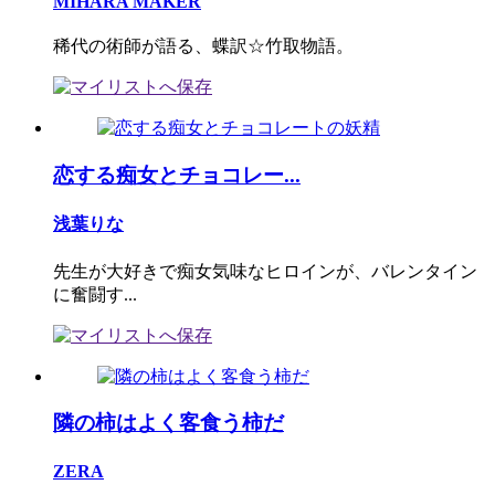
MIHARA MAKER
稀代の術師が語る、蝶訳☆竹取物語。
恋する痴女とチョコレー...
浅葉りな
先生が大好きで痴女気味なヒロインが、バレンタイン
に奮闘す...
隣の柿はよく客食う柿だ
ZERA