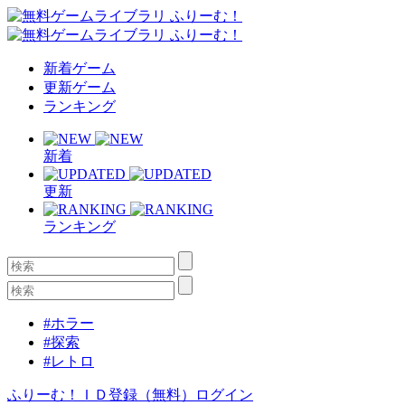
新着ゲーム
更新ゲーム
ランキング
新着
更新
ランキング
#ホラー
#探索
#レトロ
ふりーむ！ＩＤ登録（無料）
ログイン