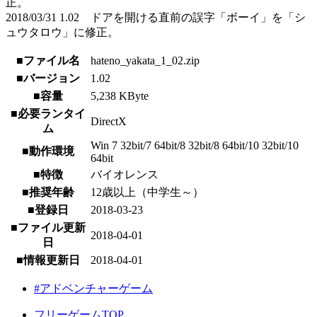
正。
2018/03/31 1.02 ドアを開ける直前の誤字「ボーイ」を「シ
ュウタロウ」に修正。
■ファイル名
hateno_yakata_1_02.zip
■バージョン
1.02
■容量
5,238 KByte
■必要ランタイ
DirectX
ム
Win 7 32bit/7 64bit/8 32bit/8 64bit/10 32bit/10
■動作環境
64bit
■特徴
バイオレンス
■推奨年齢
12歳以上（中学生～）
■登録日
2018-03-23
■ファイル更新
2018-04-01
日
■情報更新日
2018-04-01
#アドベンチャーゲーム
フリーゲームTOP