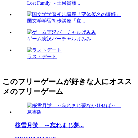
Lost Family ～王侯貴族...
国文学学習初歩講座「変...
ゲーム実況バーチャルげみみ
ラストデート
このフリーゲームが好きな人にオスス
メのフリーゲーム
桜雪月蛍 ～忘れまじ夢...