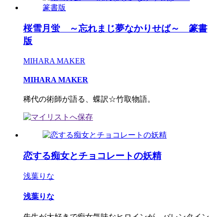
桜雪月蛍 ～忘れまじ夢なかりせば～ 篆書
版
MIHARA MAKER
MIHARA MAKER
稀代の術師が語る、蝶訳☆竹取物語。
恋する痴女とチョコレートの妖精
浅葉りな
浅葉りな
先生が大好きで痴女気味なヒロインが、バレンタイン