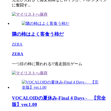
に奮闘す...
隣の柿はよく客食う柿だ
ZERA
ZERA
一つ目の柿に襲われる!?逃走脱出ゲーム
VOCALOIDの夏休み-Final 4 Days - 【完全
版】ver.1.00