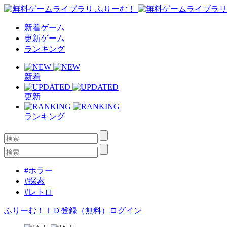
新着ゲーム
更新ゲーム
ランキング
新着
更新
ランキング
#ホラー
#探索
#レトロ
ふりーむ！ＩＤ登録（無料）
ログイン