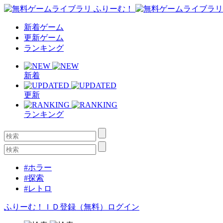
新着ゲーム
更新ゲーム
ランキング
新着
更新
ランキング
#ホラー
#探索
#レトロ
ふりーむ！ＩＤ登録（無料）
ログイン