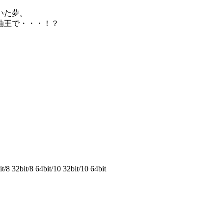
いた夢。
油王で・・・！？
8 32bit/8 64bit/10 32bit/10 64bit