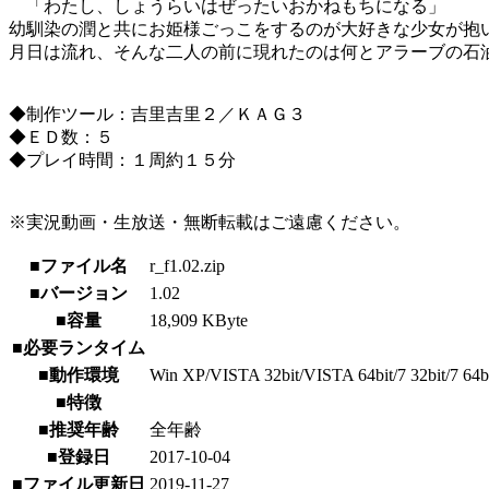
「わたし、しょうらいはぜったいおかねもちになる」
幼馴染の潤と共にお姫様ごっこをするのが大好きな少女が抱
月日は流れ、そんな二人の前に現れたのは何とアラーブの石
◆制作ツール：吉里吉里２／ＫＡＧ３
◆ＥＤ数：５
◆プレイ時間：１周約１５分
※実況動画・生放送・無断転載はご遠慮ください。
■ファイル名
r_f1.02.zip
■バージョン
1.02
■容量
18,909 KByte
■必要ランタイム
■動作環境
Win XP/VISTA 32bit/VISTA 64bit/7 32bit/7 64bit/
■特徴
■推奨年齢
全年齢
■登録日
2017-10-04
■ファイル更新日
2019-11-27