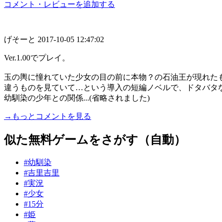
コメント・レビューを追加する
げそーと
2017-10-05 12:47:02
Ver.1.00でプレイ。
玉の輿に憧れていた少女の目の前に本物？の石油王が現れた
違うものを見ていて…という導入の短編ノベルで、ドタバタ
幼馴染の少年との関係...(省略されました)
→もっとコメントを見る
似た無料ゲームをさがす（自動）
#幼馴染
#吉里吉里
#実況
#少女
#15分
#姫