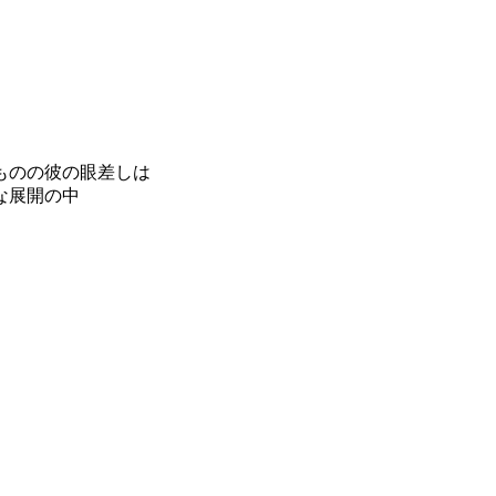
ものの彼の眼差しは
な展開の中