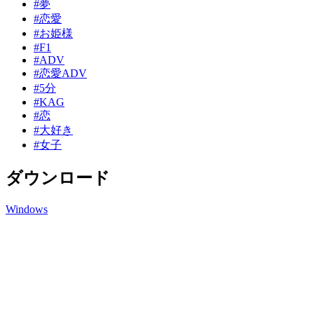
#夢
#恋愛
#お姫様
#F1
#ADV
#恋愛ADV
#5分
#KAG
#恋
#大好き
#女子
ダウンロード
Windows