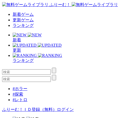
新着ゲーム
更新ゲーム
ランキング
新着
更新
ランキング
#ホラー
#探索
#レトロ
ふりーむ！ＩＤ登録（無料）
ログイン