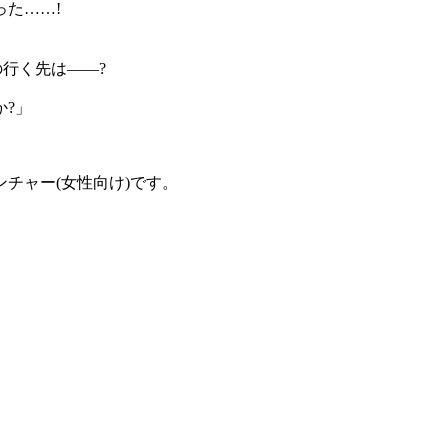
た……!
行く先は――?
?」
チャー(女性向け)です。