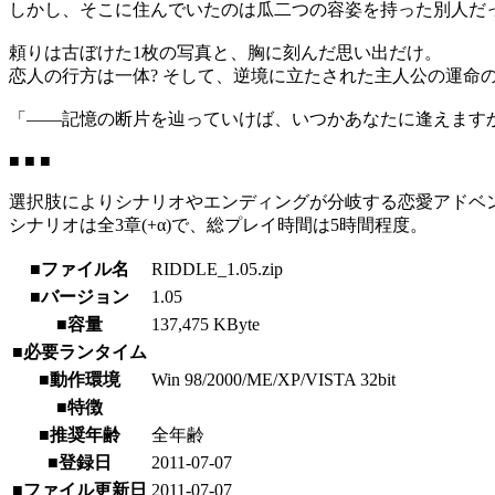
しかし、そこに住んでいたのは瓜二つの容姿を持った別人だっ
頼りは古ぼけた1枚の写真と、胸に刻んだ思い出だけ。
恋人の行方は一体? そして、逆境に立たされた主人公の運命の
「――記憶の断片を辿っていけば、いつかあなたに逢えますか
■ ■ ■
選択肢によりシナリオやエンディングが分岐する恋愛アドベン
シナリオは全3章(+α)で、総プレイ時間は5時間程度。
■ファイル名
RIDDLE_1.05.zip
■バージョン
1.05
■容量
137,475 KByte
■必要ランタイム
■動作環境
Win 98/2000/ME/XP/VISTA 32bit
■特徴
■推奨年齢
全年齢
■登録日
2011-07-07
■ファイル更新日
2011-07-07