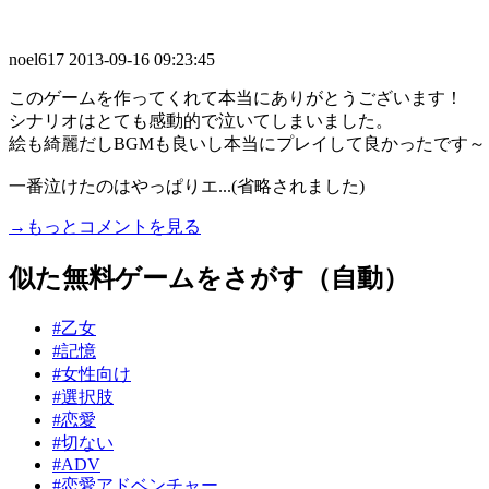
noel617
2013-09-16 09:23:45
このゲームを作ってくれて本当にありがとうございます！
シナリオはとても感動的で泣いてしまいました。
絵も綺麗だしBGMも良いし本当にプレイして良かったです～
一番泣けたのはやっぱりエ...(省略されました)
→もっとコメントを見る
似た無料ゲームをさがす（自動）
#乙女
#記憶
#女性向け
#選択肢
#恋愛
#切ない
#ADV
#恋愛アドベンチャー