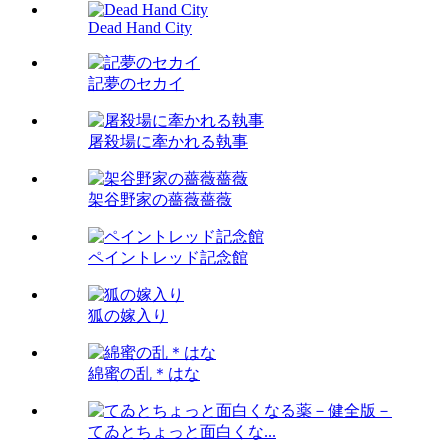
Dead Hand City
記夢のセカイ
屠殺場に牽かれる執事
架谷野家の薔薇薔薇
ペイントレッド記念館
狐の嫁入り
綿蜜の乱＊はな
てゐとちょっと面白くな...