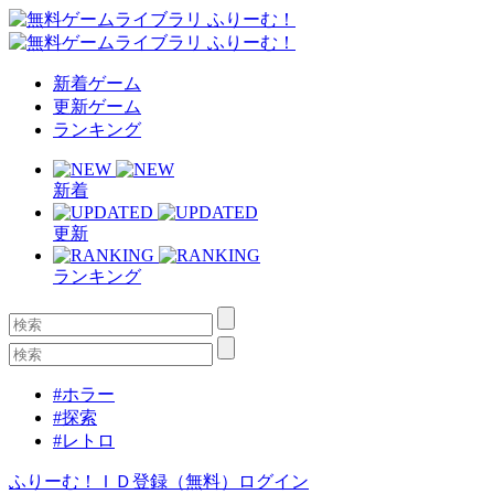
新着ゲーム
更新ゲーム
ランキング
新着
更新
ランキング
#ホラー
#探索
#レトロ
ふりーむ！ＩＤ登録（無料）
ログイン