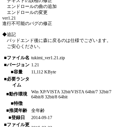
テキストの誤植の修正
エンドロールの曲の追加
エンドロールの変更
ver1.21
進行不可能のバグの修正
◆追記
バッドエンド後に森に戻るのは仕様でございます。
ご安心ください。
■ファイル名
tukimi_ver1.21.zip
■バージョン
1.21
■容量
11,112 KByte
■必要ランタ
イム
Win XP/VISTA 32bit/VISTA 64bit/7 32bit/7
■動作環境
64bit/8 32bit/8 64bit
■特徴
■推奨年齢
全年齢
■登録日
2014-09-17
■ファイル更