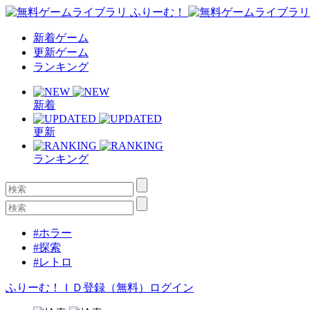
新着ゲーム
更新ゲーム
ランキング
新着
更新
ランキング
#ホラー
#探索
#レトロ
ふりーむ！ＩＤ登録（無料）
ログイン