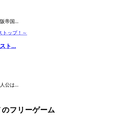
帝国...
...
公は...
メのフリーゲーム