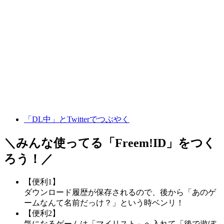
「DL中」とTwitterでつぶやく
＼みんな使ってる「
Freem!ID
」をつく
ろう！／
【便利1】
ダウンロード履歴が保存されるので、後から「あのゲ
ームなんて名前だっけ？」という時ベンリ！
【便利2】
気になるゲームは「マイリスト」へ入れて「後で遊ぼ