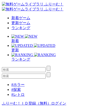
新着ゲーム
更新ゲーム
ランキング
新着
更新
ランキング
#ホラー
#探索
#レトロ
ふりーむ！ＩＤ登録（無料）
ログイン