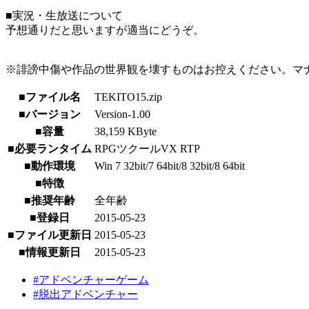
■実況・生放送について
予想通りだと思いますが適当にどうぞ。
※誹謗中傷や作品の世界観を壊すものはお控えください。マ
■ファイル名
TEKITO15.zip
■バージョン
Version-1.00
■容量
38,159 KByte
■必要ランタイム
RPGツクールVX RTP
■動作環境
Win 7 32bit/7 64bit/8 32bit/8 64bit
■特徴
■推奨年齢
全年齢
■登録日
2015-05-23
■ファイル更新日
2015-05-23
■情報更新日
2015-05-23
#アドベンチャーゲーム
#脱出アドベンチャー