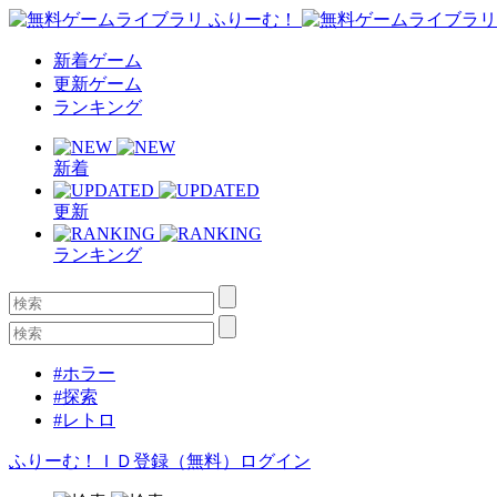
新着ゲーム
更新ゲーム
ランキング
新着
更新
ランキング
#ホラー
#探索
#レトロ
ふりーむ！ＩＤ登録（無料）
ログイン